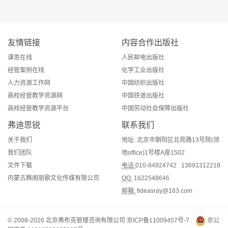
友情链接
内容合作出版社
课思在线
人民邮电出版社
经管案例在线
化学工业出版社
人力资源工作网
中国纺织出版社
高校经管教学资源网
中国铁道出版社
高校经管教学资源平台
中国劳动社会保障出版社
弗迪思锐
联系我们
关于我们
地址: 北京市朝阳区北苑路13号院(领
我们团队
地office)1号楼A座1502
文件下载
电话:
010-84924742 13691312218
内蒙古腾阁丽歌文化传媒有限公司
QQ:
1622548646
邮箱:
fideasray@163.com
© 2008-2026 北京弗布克管理咨询有限公司
京ICP备11009457号-7
京公