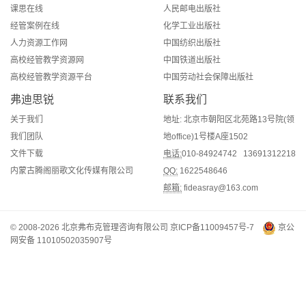
课思在线
人民邮电出版社
经管案例在线
化学工业出版社
人力资源工作网
中国纺织出版社
高校经管教学资源网
中国铁道出版社
高校经管教学资源平台
中国劳动社会保障出版社
弗迪思锐
联系我们
关于我们
地址: 北京市朝阳区北苑路13号院(领
我们团队
地office)1号楼A座1502
文件下载
电话:
010-84924742 13691312218
内蒙古腾阁丽歌文化传媒有限公司
QQ:
1622548646
邮箱:
fideasray@163.com
© 2008-2026 北京弗布克管理咨询有限公司
京ICP备11009457号-7
京公
网安备 11010502035907号